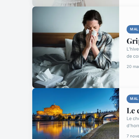
MAL
Gri
L'hive
de con
20 ma
MAL
Le 
Le cho
d'hor
7 nov