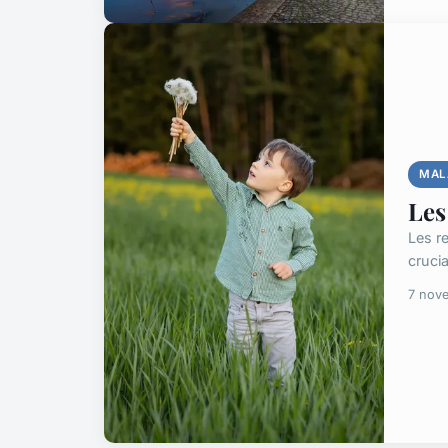
MAL
Les
Les r
cruci
7 nov