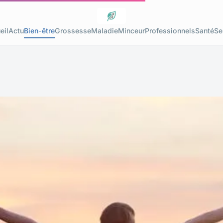
eil
Actu
Bien-être
Grossesse
Maladie
Minceur
Professionnels
Santé
Se