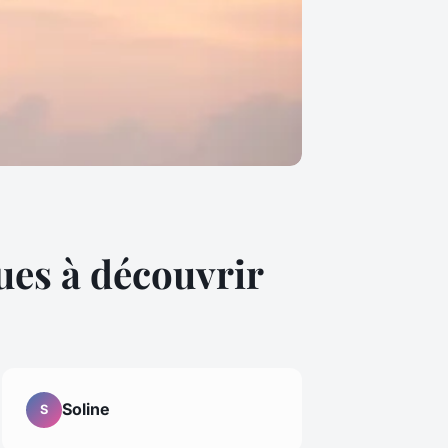
ques à découvrir
Soline
S